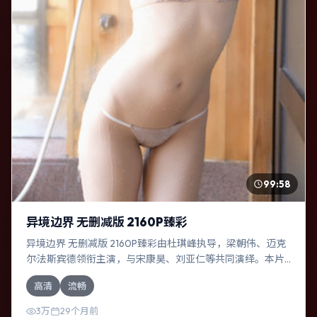
99:58
异境边界 无删减版 2160P臻彩
异境边界 无删减版 2160P臻彩由杜琪峰执导，梁朝伟、迈克
尔·法斯宾德领衔主演，与宋康昊、刘亚仁等共同演绎。本片
为战争类型，主要班底与取景来自加拿大。时间循环困住主
高清
流畅
角，每一次醒来规则都在改变。影片整体气质温暖，节奏紧
凑，人物动机清晰，适合喜欢强情节与细腻表演的观众。
3万
29个月前