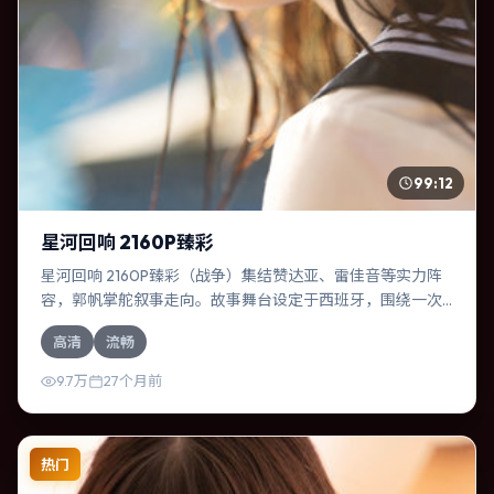
99:12
星河回响 2160P臻彩
星河回响 2160P臻彩（战争）集结赞达亚、雷佳音等实力阵
容，郭帆掌舵叙事走向。故事舞台设定于西班牙，围绕一次
意外选择展开连锁反应；配乐与色彩高度服务于主题，结尾
高清
流畅
留白耐人寻味。
9.7万
27个月前
热门