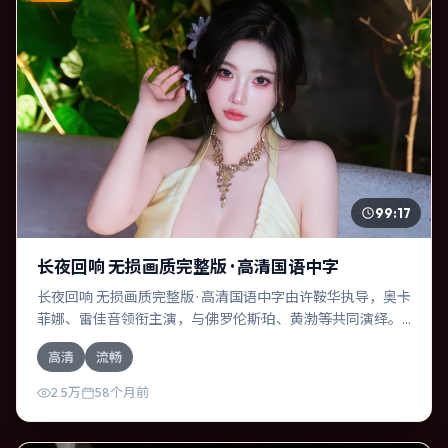
99:17
长夜回响 无损画质完整版 · 高清国语中字
长夜回响 无损画质完整版 · 高清国语中字由许鞍华执导，奥卡
菲娜、雷佳音领衔主演，与佛罗伦斯·珀、黄渤等共同演绎。
本片为悬疑类型，主要班底与取景来自中国台湾。失散多年
高清
流畅
的兄妹在边境小镇意外重逢。影片整体气质克制，节奏紧
凑，人物动机清晰，适合喜欢强情节与细腻表演的观众。
2.5万
58个月前