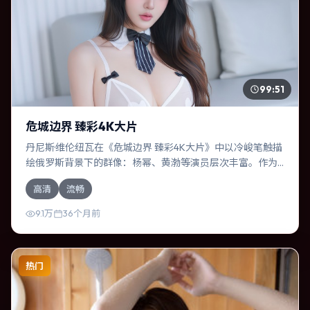
99:51
危城边界 臻彩4K大片
丹尼斯·维伦纽瓦在《危城边界 臻彩4K大片》中以冷峻笔触描
绘俄罗斯背景下的群像：杨幂、黄渤等演员层次丰富。作为
一部奇幻作品，故事从日常裂缝切入，逐步推向不可逆转的
高清
流畅
结局；视听语言统一，情感落点克制有力。
9.1万
36个月前
热门