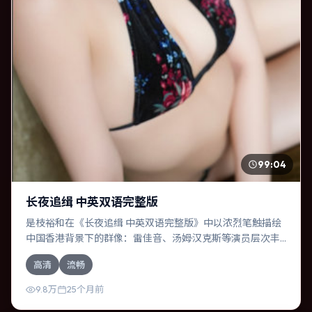
99:04
长夜追缉 中英双语完整版
是枝裕和在《长夜追缉 中英双语完整版》中以浓烈笔触描绘
中国香港背景下的群像：雷佳音、汤姆·汉克斯等演员层次丰
富。作为一部传记作品，故事从日常裂缝切入，逐步推向不
高清
流畅
可逆转的结局；视听语言统一，情感落点克制有力。
9.8万
25个月前