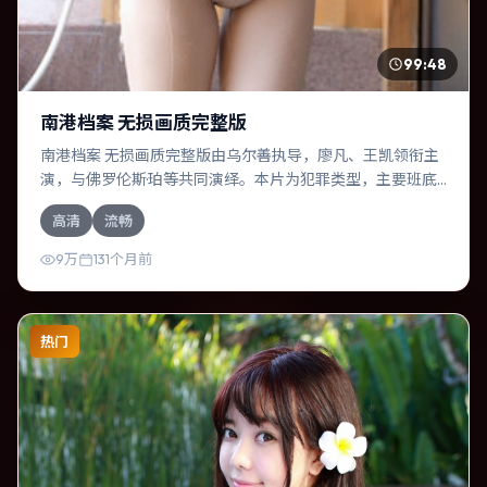
99:48
南港档案 无损画质完整版
南港档案 无损画质完整版由乌尔善执导，廖凡、王凯领衔主
演，与佛罗伦斯·珀等共同演绎。本片为犯罪类型，主要班底
与取景来自韩国。失散多年的兄妹在边境小镇意外重逢。影
高清
流畅
片整体气质压抑，节奏紧凑，人物动机清晰，适合喜欢强情
节与细腻表演的观众。
9万
131个月前
热门