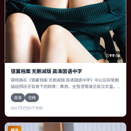
99:16
银翼档案 无删减版 高清国语中字
薛晓路在《银翼档案 无删减版 高清国语中字》中以压抑笔触
描绘西班牙背景下的群像：黄渤、全智贤等演员层次丰富。
作为一部奇幻作品，故事从日常裂缝切入，逐步推向不可逆
高清
流畅
转的结局；视听语言统一，情感落点克制有力。
6.1万
121个月前
精选