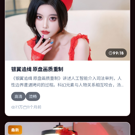
99:18
银翼追缉 原盘画质重制
《银翼追缉 原盘画质重制》讲述人工智能介入司法审判，人
性边界遭遇拷问的过程。科幻元素与人物关系相互咬合，汤
姆·汉克斯、秦昊的对手戏尤为出彩。导演娄烨善于在长镜头
高清
流畅
中积蓄张力，本片亦在韩国实地取景，增强真实质感。
7.1万
11个月前
最新