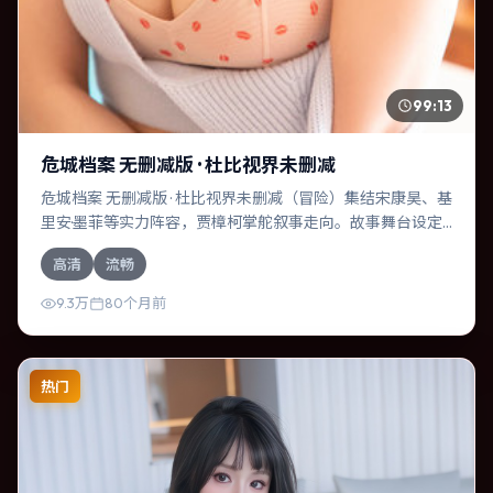
99:13
危城档案 无删减版 · 杜比视界未删减
危城档案 无删减版 · 杜比视界未删减（冒险）集结宋康昊、基
里安·墨菲等实力阵容，贾樟柯掌舵叙事走向。故事舞台设定
于澳大利亚，围绕一次意外选择展开连锁反应；配乐与色彩
高清
流畅
高度服务于主题，结尾留白耐人寻味。
9.3万
80个月前
热门