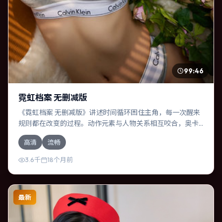
99:46
霓虹档案 无删减版
《霓虹档案 无删减版》讲述时间循环困住主角，每一次醒来
规则都在改变的过程。动作元素与人物关系相互咬合，奥卡
菲娜、段奕宏的对手戏尤为出彩。导演罗素兄弟善于在长镜
高清
流畅
头中积蓄张力，本片亦在德国实地取景，增强真实质感。
3.6千
18个月前
最新