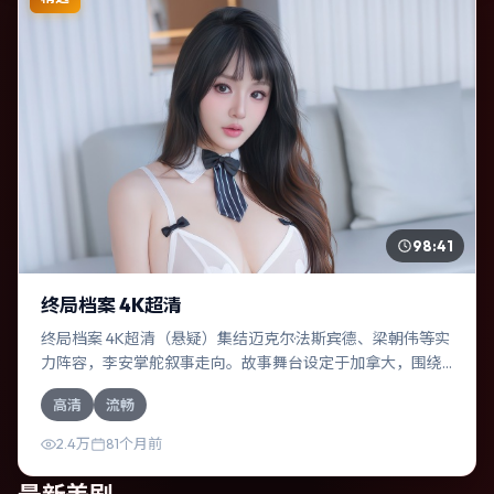
98:41
终局档案 4K超清
终局档案 4K超清（悬疑）集结迈克尔·法斯宾德、梁朝伟等实
力阵容，李安掌舵叙事走向。故事舞台设定于加拿大，围绕
一次意外选择展开连锁反应；配乐与色彩高度服务于主题，
高清
流畅
结尾留白耐人寻味。
2.4万
81个月前