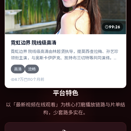
99:26
霓虹边界 院线级高清
霓虹边界 院线级高清由林超贤执导，提莫西·查拉梅、孙艺珍
领衔主演，与奥斯卡·伊萨克、凯特·布兰切特等共同演绎。本
片为传记类型，主要班底与取景来自中国台湾。时间循环困
高清
流畅
住主角，每一次醒来规则都在改变。影片整体气质浓烈，节
奏紧凑，人物动机清晰，适合喜欢强情节与细腻表演的观
8.7万
110个月前
众。
平台特色
以「
最新视频在线观看
」为核心打磨播放链路与片单结
构，少套路多实在。