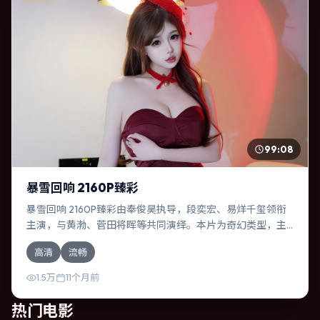
99:08
暴雪回响 2160P臻彩
暴雪回响 2160P臻彩由奉俊昊执导，段奕宏、易烊千玺领衔
主演，与黄渤、菅田将晖等共同演绎。本片为奇幻类型，主
要班底与取景来自美国。失散多年的兄妹在边境小镇意外重
高清
流畅
逢。影片整体气质温暖，节奏紧凑，人物动机清晰，适合喜
欢强情节与细腻表演的观众。
1.5万
11个月前
热门电影