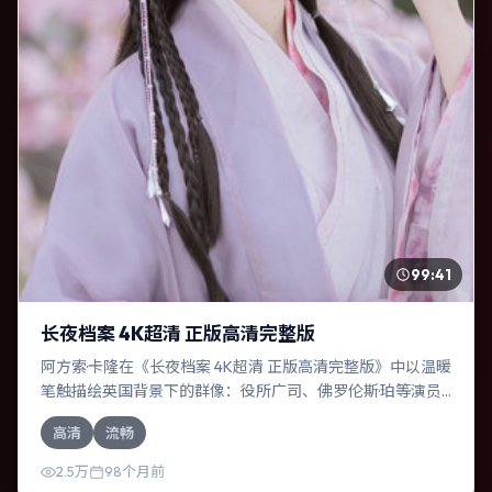
99:41
长夜档案 4K超清 正版高清完整版
阿方索·卡隆在《长夜档案 4K超清 正版高清完整版》中以温暖
笔触描绘英国背景下的群像：役所广司、佛罗伦斯·珀等演员
层次丰富。作为一部爱情作品，故事从日常裂缝切入，逐步
高清
流畅
推向不可逆转的结局；视听语言统一，情感落点克制有力。
2.5万
98个月前