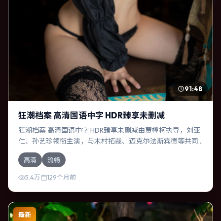
91:48
狂潮档案 高清国语中字 HDR臻享未删减
狂潮档案 高清国语中字 HDR臻享未删减由贾樟柯执导，刘亚
仁、孙艺珍领衔主演，与木村拓哉、迈克尔·法斯宾德等共同
演绎。本片为悬疑类型，主要班底与取景来自泰国。一次跨
高清
流畅
国行动在暴雨夜失控，信任瞬间崩塌。影片整体气质温暖，
节奏紧凑，人物动机清晰，适合喜欢强情节与细腻表演的观
5.4万
129个月前
众。
最新